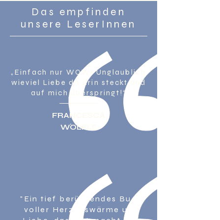
Das empfinden
unsere LeserInnen
„Einfach nur WOW! Unglaublich
wieviel Liebe da drin steckt und
auf mich überspringt!“
FRANCESCA
WÖLFLE
"Ein tief berührendes Buch
voller Herzenswärme und