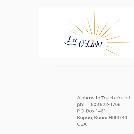
Aloha with Touch Kauai L
ph: +1 808 822-1768
P.O. Box 1461
Kapaa, Kauai, HI 96746
USA