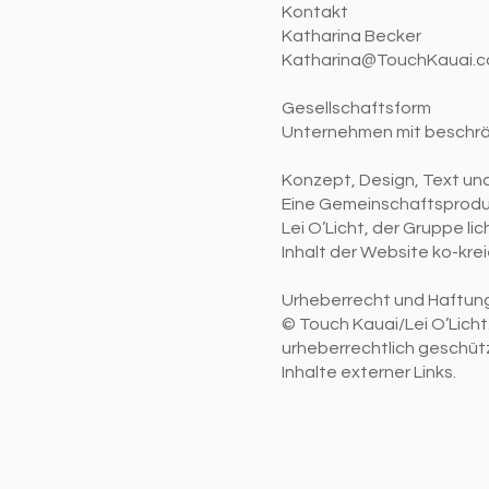
Kontakt
Katharina Becker
Katharina@TouchKauai.
Gesellschaftsform
Unternehmen mit beschrä
Konzept, Design, Text u
Eine Gemeinschaftsprodukt
Lei O’Licht, der Gruppe l
Inhalt der Website ko-kre
Urheberrecht und Haftun
© Touch Kauai/Lei O’Licht
urheberrechtlich geschützt
Inhalte externer Links.