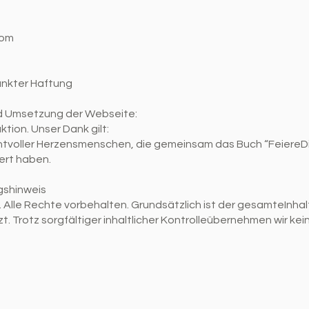
com
nkter Haftung
nd Umsetzung der Webseite:
ion. Unser Dank gilt:
ichtvoller Herzensmenschen, die gemeinsam das Buch “FeiereD
iert haben.
gshinweis
. Alle Rechte vorbehalten. Grundsätzlich ist der gesamteInha
. Trotz sorgfältiger inhaltlicher Kontrolleübernehmen wir kei