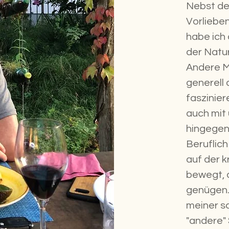
Nebst de
Vorlieben
habe ich 
der Natur
Andere M
generell 
faszinier
auch mit
hingegen
Beruflich
auf der k
bewegt, 
genügen.
meiner s
"andere"