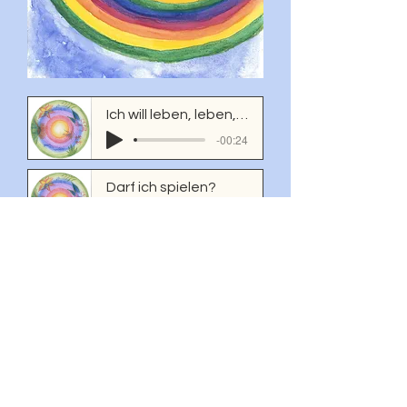
Ich will leben, leben, leben
-00:24
Darf ich spielen?
-00:20
Silberstern
-00:16
© 2023 Lei O'Licht
Impressum